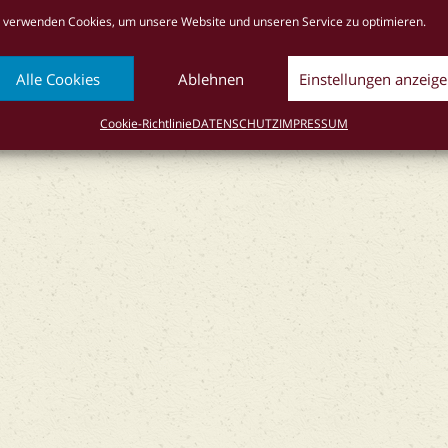
okie-Richtlinie (EU)
 verwenden Cookies, um unsere Website und unseren Service zu optimieren.
Alle Cookies
Ablehnen
Einstellungen anzeig
Cookie-Richtlinie
DATENSCHUTZ
IMPRESSUM