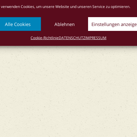
 verwenden Cookies, um unsere Website und unseren Service zu optimieren.
Alle Cookies
Ablehnen
Einstellungen anzeig
okie-Richtlinie (EU)
Cookie-Richtlinie
DATENSCHUTZ
IMPRESSUM