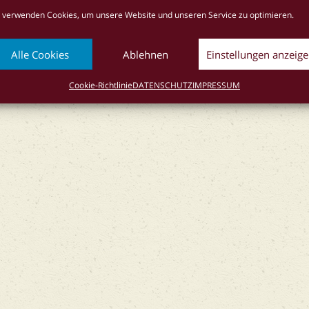
 verwenden Cookies, um unsere Website und unseren Service zu optimieren.
okie-Richtlinie (EU)
Alle Cookies
Ablehnen
Einstellungen anzeig
Cookie-Richtlinie
DATENSCHUTZ
IMPRESSUM