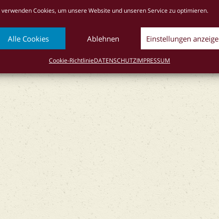
 verwenden Cookies, um unsere Website und unseren Service zu optimieren.
okie-Richtlinie (EU)
Alle Cookies
Ablehnen
Einstellungen anzeig
Cookie-Richtlinie
DATENSCHUTZ
IMPRESSUM