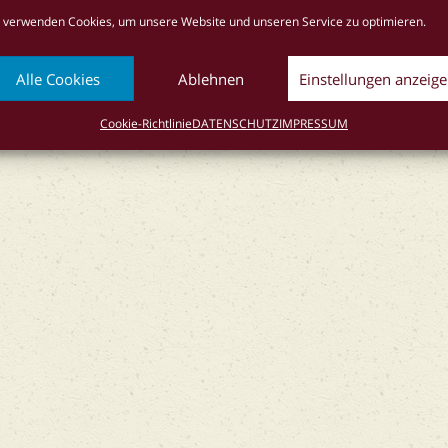
okie-Richtlinie (EU)
 verwenden Cookies, um unsere Website und unseren Service zu optimieren.
Alle Cookies
Ablehnen
Einstellungen anzeig
Cookie-Richtlinie
DATENSCHUTZ
IMPRESSUM