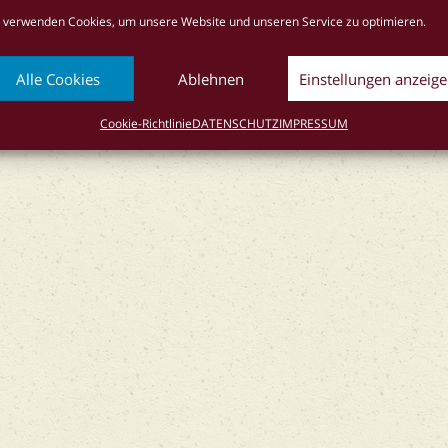
okie-Richtlinie (EU)
 verwenden Cookies, um unsere Website und unseren Service zu optimieren.
Alle Cookies
Ablehnen
Einstellungen anzeig
Cookie-Richtlinie
DATENSCHUTZ
IMPRESSUM